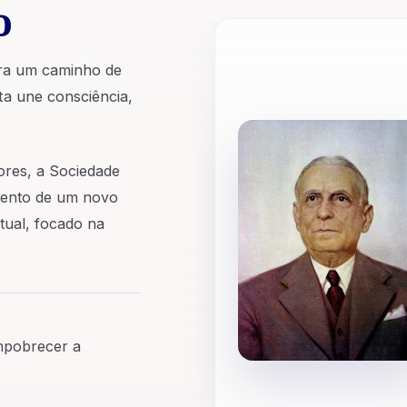
o
ara um caminho de
ta une consciência,
dores, a Sociedade
dvento de um novo
tual, focado na
empobrecer a