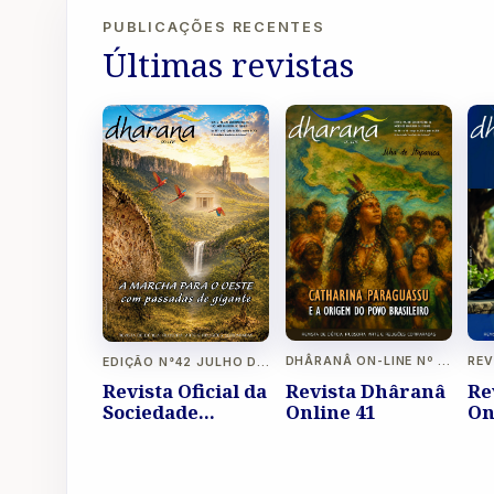
PUBLICAÇÕES RECENTES
Últimas revistas
DHÂRANÂ ON-LINE Nº 41
EDIÇÃO N°42 JULHO DE 2026 A OUTUBRO DE 2026 REVISTA LIVRE
Revista Dhâranâ
Re
Revista Oficial da
Online 41
On
Sociedade
Brasileira de
Eubiose Ano XIV