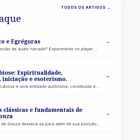
TODOS OS ARTIGOS
→
taque
o e Egrégoras
→
Quer ouvir este artigo na versão de áudio narrado? Experimente no player no fim da página! “Não se deve ter maus pensamentos, porque co...
biose: Espiritualidade,
→
iniciação e esoterismo.
A Sociedade Brasileira de Eubiose é uma entidade autônoma, constituída de livre-pensadores, uma escola iniciática, também destinada a f...
 clássicas e fundamentais de
→
Souza
O Professor Henrique José de Souza destaca-se para além de sua posição de fundador da Sociedade Brasileira de Eubiose. Ele desempenhou...