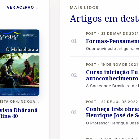
VER ACERVO
→
MAIS LIDOS
Artigos em des
POST - 23 DE MAR DE 2021
Formas-Pensament
01
POST - 19 DE NOV DE 2021
Curso iniciação Eu
02
autoconhecimento, 
POST - 22 DE JUL DE 2022
REVISTA ON-LINE QUADRIMESTRAL DA SOCIEDADE BRASILEIRA DE EUBIOSE ANO XIII - N° 40 - NOVEMBRO DE 2025 A FEVEREIRO DE 2026
Conheça três obras
vista Dhâranâ
03
Henrique José de 
line 40
POST - 09 DE JUL DE 2021