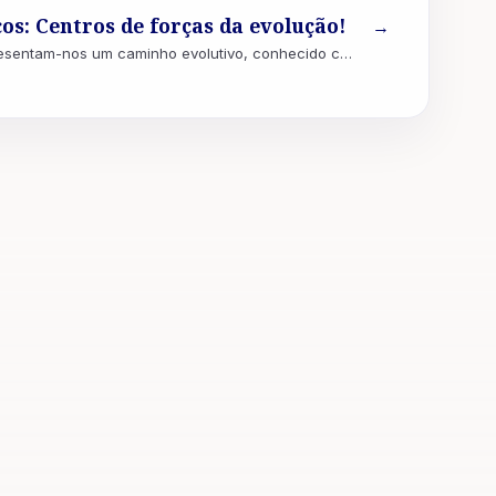
os: Centros de forças da evolução!
→
As Ciências Iniciáticas apresentam-nos um caminho evolutivo, conhecido como Itinerário de IO, (nome dado ao caminhar da mônada humana n...