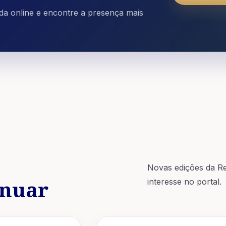
ada online e encontre a presença mais
Novas edições da Re
inuar
interesse no portal.