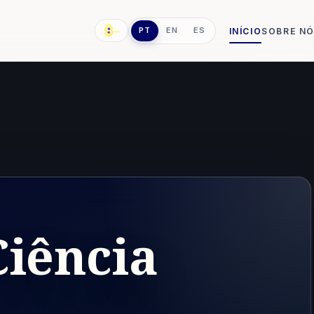
PT
EN
ES
INÍCIO
SOBRE N
Ciência