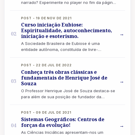
narrado? Experimente no player no fim da página!
“Não se deve ter maus pensamentos, porque co...
POST - 19 DE NOV DE 2021
Curso iniciação Eubiose:
Espiritualidade, autoconhecimento,
02
→
iniciação e esoterismo.
A Sociedade Brasileira de Eubiose é uma
entidade autônoma, constituída de livre-
pensadores, uma escola iniciática, também
destinada a f...
POST - 22 DE JUL DE 2022
Conheça três obras clássicas e
fundamentais de Henrique José de
03
→
Souza
O Professor Henrique José de Souza destaca-se
para além de sua posição de fundador da
Sociedade Brasileira de Eubiose. Ele
desempenhou...
POST - 09 DE JUL DE 2021
Sistemas Geográficos: Centros de
forças da evolução!
04
→
As Ciências Iniciáticas apresentam-nos um