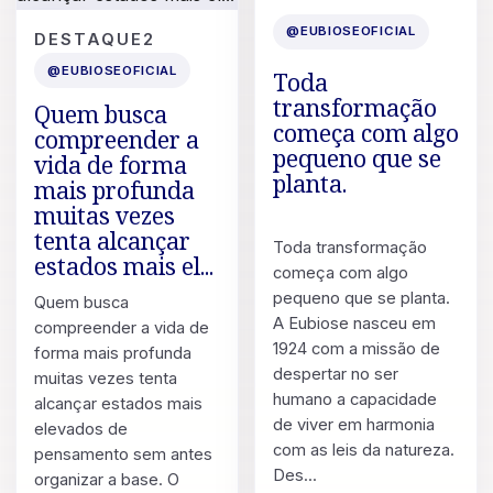
11 DE JUL. DE 2026
POST
@EUBIOSEOFICIAL
DESTAQUE2
13 DE JUL. DE 2026
@EUBIOSEOFICIAL
Toda
transformação
Quem busca
começa com algo
compreender a
pequeno que se
vida de forma
planta.
mais profunda
muitas vezes
tenta alcançar
Toda transformação
estados mais el...
começa com algo
pequeno que se planta.
Quem busca
A Eubiose nasceu em
compreender a vida de
1924 com a missão de
forma mais profunda
despertar no ser
muitas vezes tenta
humano a capacidade
alcançar estados mais
de viver em harmonia
elevados de
com as leis da natureza.
pensamento sem antes
Des...
organizar a base. O