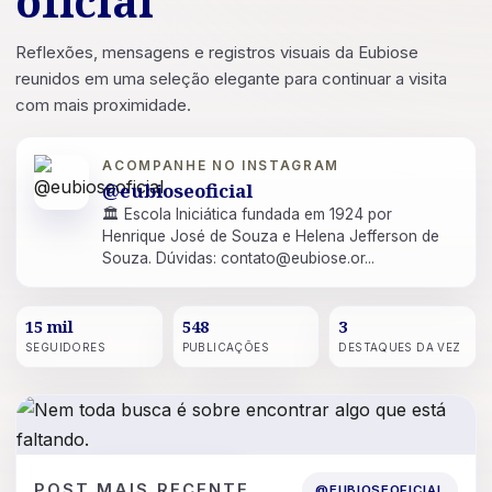
oficial
Reflexões, mensagens e registros visuais da Eubiose
reunidos em uma seleção elegante para continuar a visita
com mais proximidade.
ACOMPANHE NO INSTAGRAM
@eubioseoficial
🏛 Escola Iniciática fundada em 1924 por
Henrique José de Souza e Helena Jefferson de
Souza. Dúvidas: contato@eubiose.or...
15 mil
548
3
SEGUIDORES
PUBLICAÇÕES
DESTAQUES DA VEZ
POST
16 DE JUL. DE 2026
POST MAIS RECENTE
@EUBIOSEOFICIAL