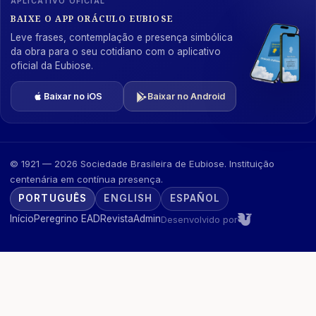
APLICATIVO OFICIAL
BAIXE O APP ORÁCULO EUBIOSE
Leve frases, contemplação e presença simbólica
da obra para o seu cotidiano com o aplicativo
oficial da Eubiose.
Baixar no iOS
Baixar no Android
© 1921 — 2026 Sociedade Brasileira de Eubiose. Instituição
centenária em contínua presença.
PORTUGUÊS
ENGLISH
ESPAÑOL
Início
Peregrino EAD
Revista
Admin
Desenvolvido por