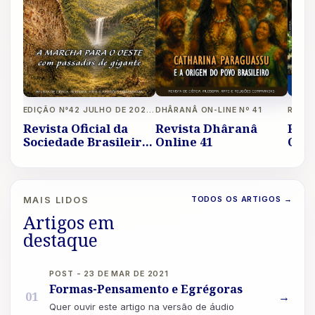
DHÂRANÂ ON-LINE Nº 41
EDIÇÃO N°42 JULHO DE 2026 A OUTUBRO DE 2026 REVISTA LIVRE
Revista Dhâranâ
Revi
Revista Oficial da
Online 41
Onli
Sociedade Brasileira
de Eubiose Ano XIV
TODOS OS ARTIGOS
→
MAIS LIDOS
Artigos em
destaque
POST - 23 DE MAR DE 2021
Formas-Pensamento e Egrégoras
01
→
Quer ouvir este artigo na versão de áudio