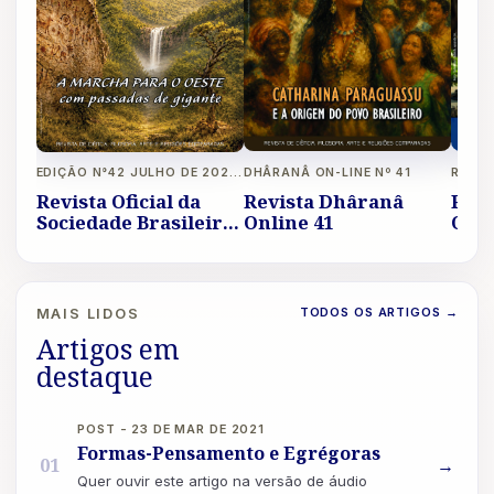
DHÂRANÂ ON-LINE Nº 41
EDIÇÃO N°42 JULHO DE 2026 A OUTUBRO DE 2026 REVISTA LIVRE
Revista Dhâranâ
Revi
Revista Oficial da
Online 41
Onli
Sociedade Brasileira
de Eubiose Ano XIV
TODOS OS ARTIGOS
→
MAIS LIDOS
Artigos em
destaque
POST - 23 DE MAR DE 2021
Formas-Pensamento e Egrégoras
01
→
Quer ouvir este artigo na versão de áudio