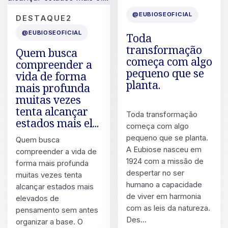
11 DE JUL. DE 2026
POST
@EUBIOSEOFICIAL
DESTAQUE2
13 DE JUL. DE 2026
@EUBIOSEOFICIAL
Toda
transformação
Quem busca
começa com algo
compreender a
pequeno que se
vida de forma
planta.
mais profunda
muitas vezes
tenta alcançar
Toda transformação
estados mais el...
começa com algo
pequeno que se planta.
Quem busca
A Eubiose nasceu em
compreender a vida de
1924 com a missão de
forma mais profunda
despertar no ser
muitas vezes tenta
humano a capacidade
alcançar estados mais
de viver em harmonia
elevados de
com as leis da natureza.
pensamento sem antes
Des...
organizar a base. O