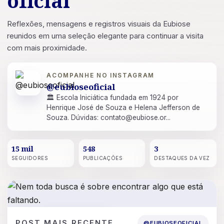
oficial
Reflexões, mensagens e registros visuais da Eubiose
reunidos em uma seleção elegante para continuar a visita
com mais proximidade.
ACOMPANHE NO INSTAGRAM
@eubioseoficial
🏛 Escola Iniciática fundada em 1924 por
Henrique José de Souza e Helena Jefferson de
Souza. Dúvidas: contato@eubiose.or...
15 mil
548
3
SEGUIDORES
PUBLICAÇÕES
DESTAQUES DA VEZ
POST
16 DE JUL. DE 2026
POST MAIS RECENTE
@EUBIOSEOFICIAL