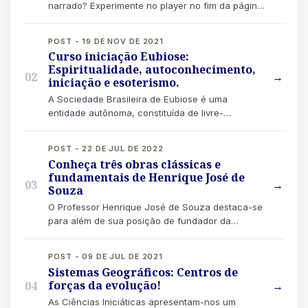
narrado? Experimente no player no fim da página!
“Não se deve ter maus pensamentos, porque co...
POST - 19 DE NOV DE 2021
Curso iniciação Eubiose:
Espiritualidade, autoconhecimento,
02
→
iniciação e esoterismo.
A Sociedade Brasileira de Eubiose é uma
entidade autônoma, constituída de livre-
pensadores, uma escola iniciática, também
destinada a f...
POST - 22 DE JUL DE 2022
Conheça três obras clássicas e
fundamentais de Henrique José de
03
→
Souza
O Professor Henrique José de Souza destaca-se
para além de sua posição de fundador da
Sociedade Brasileira de Eubiose. Ele
desempenhou...
POST - 09 DE JUL DE 2021
Sistemas Geográficos: Centros de
forças da evolução!
04
→
As Ciências Iniciáticas apresentam-nos um