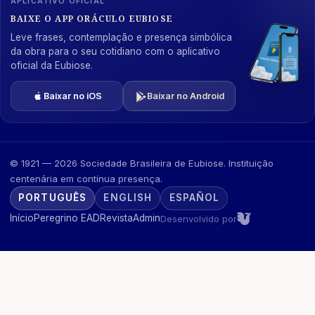
APLICATIVO OFICIAL
BAIXE O APP ORÁCULO EUBIOSE
Leve frases, contemplação e presença simbólica
da obra para o seu cotidiano com o aplicativo
oficial da Eubiose.
Baixar no iOS
Baixar no Android
© 1921 — 2026 Sociedade Brasileira de Eubiose. Instituição
centenária em contínua presença.
PORTUGUÊS
ENGLISH
ESPAÑOL
Início
Peregrino EAD
Revista
Admin
Desenvolvido por