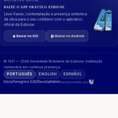
APLICATIVO OFICIAL
BAIXE O APP ORÁCULO EUBIOSE
Leve frases, contemplação e presença simbólica
da obra para o seu cotidiano com o aplicativo
oficial da Eubiose.
Baixar no iOS
Baixar no Android
© 1921 — 2026 Sociedade Brasileira de Eubiose. Instituição
centenária em contínua presença.
PORTUGUÊS
ENGLISH
ESPAÑOL
Início
Peregrino EAD
Revista
Admin
Desenvolvido por