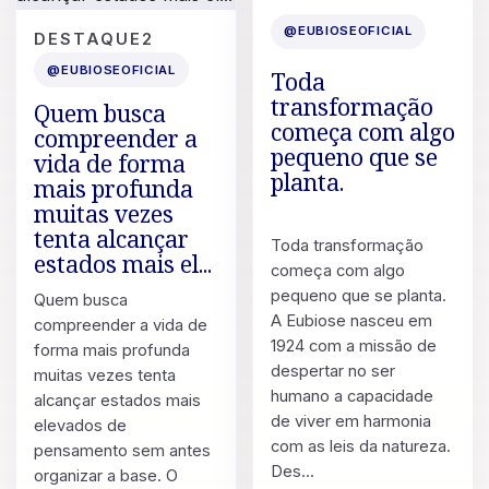
11 DE JUL. DE 2026
POST
@EUBIOSEOFICIAL
DESTAQUE2
13 DE JUL. DE 2026
@EUBIOSEOFICIAL
Toda
transformação
Quem busca
começa com algo
compreender a
pequeno que se
vida de forma
planta.
mais profunda
muitas vezes
tenta alcançar
Toda transformação
estados mais el...
começa com algo
pequeno que se planta.
Quem busca
A Eubiose nasceu em
compreender a vida de
1924 com a missão de
forma mais profunda
despertar no ser
muitas vezes tenta
humano a capacidade
alcançar estados mais
de viver em harmonia
elevados de
com as leis da natureza.
pensamento sem antes
Des...
organizar a base. O