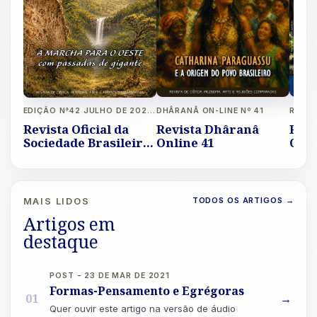
DHÂRANÂ ON-LINE Nº 41
EDIÇÃO N°42 JULHO DE 2026 A OUTUBRO DE 2026 REVISTA LIVRE
Revista Dhâranâ
Revi
Revista Oficial da
Online 41
Onli
Sociedade Brasileira
de Eubiose Ano XIV
TODOS OS ARTIGOS
→
MAIS LIDOS
Artigos em
destaque
POST - 23 DE MAR DE 2021
Formas-Pensamento e Egrégoras
01
→
Quer ouvir este artigo na versão de áudio