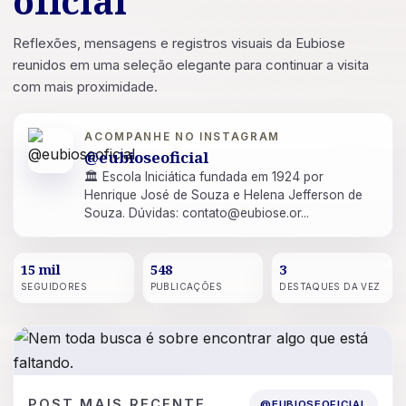
oficial
Reflexões, mensagens e registros visuais da Eubiose
reunidos em uma seleção elegante para continuar a visita
com mais proximidade.
ACOMPANHE NO INSTAGRAM
@eubioseoficial
🏛 Escola Iniciática fundada em 1924 por
Henrique José de Souza e Helena Jefferson de
Souza. Dúvidas: contato@eubiose.or...
15 mil
548
3
SEGUIDORES
PUBLICAÇÕES
DESTAQUES DA VEZ
POST
16 DE JUL. DE 2026
POST MAIS RECENTE
@EUBIOSEOFICIAL