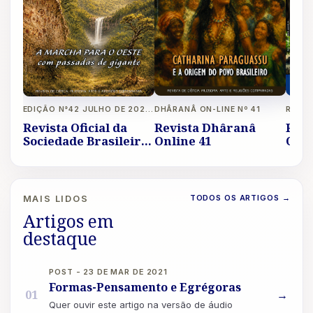
DHÂRANÂ ON-LINE Nº 41
EDIÇÃO N°42 JULHO DE 2026 A OUTUBRO DE 2026 REVISTA LIVRE
Revista Dhâranâ
Revi
Revista Oficial da
Online 41
Onli
Sociedade Brasileira
de Eubiose Ano XIV
TODOS OS ARTIGOS
→
MAIS LIDOS
Artigos em
destaque
POST - 23 DE MAR DE 2021
Formas-Pensamento e Egrégoras
01
→
Quer ouvir este artigo na versão de áudio