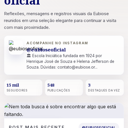
oficial
Reflexões, mensagens e registros visuais da Eubiose
reunidos em uma seleção elegante para continuar a visita
com mais proximidade.
ACOMPANHE NO INSTAGRAM
@eubioseoficial
🏛 Escola Iniciática fundada em 1924 por
Henrique José de Souza e Helena Jefferson de
Souza. Dúvidas: contato@eubiose.or...
15 mil
548
3
SEGUIDORES
PUBLICAÇÕES
DESTAQUES DA VEZ
POST
16 DE JUL. DE 2026
POST MAIS RECENTE
@EUBIOSEOFICIAL