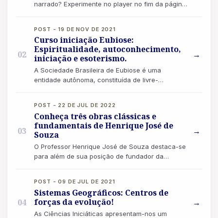
narrado? Experimente no player no fim da página!
“Não se deve ter maus pensamentos, porque co...
POST - 19 DE NOV DE 2021
Curso iniciação Eubiose:
Espiritualidade, autoconhecimento,
02
→
iniciação e esoterismo.
A Sociedade Brasileira de Eubiose é uma
entidade autônoma, constituída de livre-
pensadores, uma escola iniciática, também
destinada a f...
POST - 22 DE JUL DE 2022
Conheça três obras clássicas e
fundamentais de Henrique José de
03
→
Souza
O Professor Henrique José de Souza destaca-se
para além de sua posição de fundador da
Sociedade Brasileira de Eubiose. Ele
desempenhou...
POST - 09 DE JUL DE 2021
Sistemas Geográficos: Centros de
forças da evolução!
04
→
As Ciências Iniciáticas apresentam-nos um