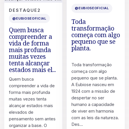
11 DE JUL. DE 2026
POST
@EUBIOSEOFICIAL
DESTAQUE2
13 DE JUL. DE 2026
@EUBIOSEOFICIAL
Toda
transformação
Quem busca
começa com algo
compreender a
pequeno que se
vida de forma
planta.
mais profunda
muitas vezes
tenta alcançar
Toda transformação
estados mais el...
começa com algo
pequeno que se planta.
Quem busca
A Eubiose nasceu em
compreender a vida de
1924 com a missão de
forma mais profunda
despertar no ser
muitas vezes tenta
humano a capacidade
alcançar estados mais
de viver em harmonia
elevados de
com as leis da natureza.
pensamento sem antes
Des...
organizar a base. O