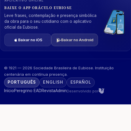
APLICATIVO OFICIAL
BAIXE O APP ORÁCULO EUBIOSE
Leve frases, contemplação e presença simbólica
da obra para o seu cotidiano com o aplicativo
oficial da Eubiose.
Baixar no iOS
Baixar no Android
© 1921 — 2026 Sociedade Brasileira de Eubiose. Instituição
centenária em contínua presença.
PORTUGUÊS
ENGLISH
ESPAÑOL
Início
Peregrino EAD
Revista
Admin
Desenvolvido por