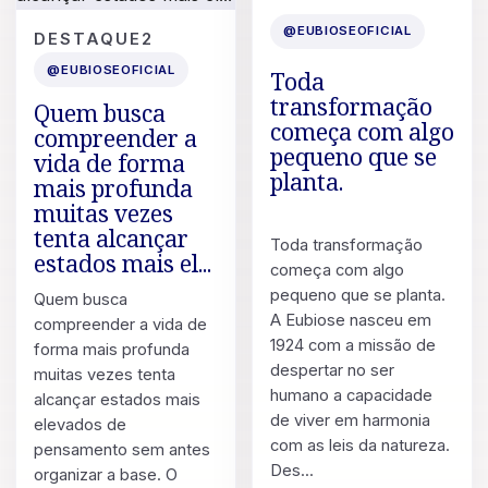
11 DE JUL. DE 2026
POST
@EUBIOSEOFICIAL
DESTAQUE2
13 DE JUL. DE 2026
@EUBIOSEOFICIAL
Toda
transformação
Quem busca
começa com algo
compreender a
pequeno que se
vida de forma
planta.
mais profunda
muitas vezes
tenta alcançar
Toda transformação
estados mais el...
começa com algo
pequeno que se planta.
Quem busca
A Eubiose nasceu em
compreender a vida de
1924 com a missão de
forma mais profunda
despertar no ser
muitas vezes tenta
humano a capacidade
alcançar estados mais
de viver em harmonia
elevados de
com as leis da natureza.
pensamento sem antes
Des...
organizar a base. O