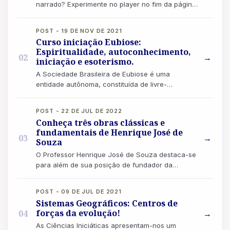
narrado? Experimente no player no fim da página!
“Não se deve ter maus pensamentos, porque co...
POST - 19 DE NOV DE 2021
Curso iniciação Eubiose:
Espiritualidade, autoconhecimento,
02
→
iniciação e esoterismo.
A Sociedade Brasileira de Eubiose é uma
entidade autônoma, constituída de livre-
pensadores, uma escola iniciática, também
destinada a f...
POST - 22 DE JUL DE 2022
Conheça três obras clássicas e
fundamentais de Henrique José de
03
→
Souza
O Professor Henrique José de Souza destaca-se
para além de sua posição de fundador da
Sociedade Brasileira de Eubiose. Ele
desempenhou...
POST - 09 DE JUL DE 2021
Sistemas Geográficos: Centros de
forças da evolução!
04
→
As Ciências Iniciáticas apresentam-nos um