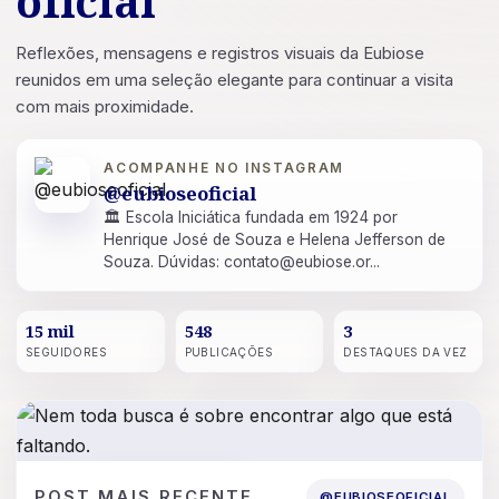
oficial
Reflexões, mensagens e registros visuais da Eubiose
reunidos em uma seleção elegante para continuar a visita
com mais proximidade.
ACOMPANHE NO INSTAGRAM
@eubioseoficial
🏛 Escola Iniciática fundada em 1924 por
Henrique José de Souza e Helena Jefferson de
Souza. Dúvidas: contato@eubiose.or...
15 mil
548
3
SEGUIDORES
PUBLICAÇÕES
DESTAQUES DA VEZ
POST
16 DE JUL. DE 2026
POST MAIS RECENTE
@EUBIOSEOFICIAL