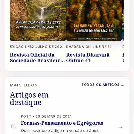
DHÂRANÂ ON-LINE Nº 41
EDIÇÃO N°42 JULHO DE 2026 A OUTUBRO DE 2026 REVISTA LIVRE
Revista Dhâranâ
Revi
Revista Oficial da
Online 41
Onli
Sociedade Brasileira
de Eubiose Ano XIV
TODOS OS ARTIGOS
→
MAIS LIDOS
Artigos em
destaque
POST - 23 DE MAR DE 2021
Formas-Pensamento e Egrégoras
01
→
Quer ouvir este artigo na versão de áudio