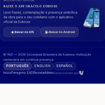
APLICATIVO OFICIAL
BAIXE O APP ORÁCULO EUBIOSE
Leve frases, contemplação e presença simbólica
da obra para o seu cotidiano com o aplicativo
oficial da Eubiose.
Baixar no iOS
Baixar no Android
© 1921 — 2026 Sociedade Brasileira de Eubiose. Instituição
centenária em contínua presença.
PORTUGUÊS
ENGLISH
ESPAÑOL
Início
Peregrino EAD
Revista
Admin
Desenvolvido por