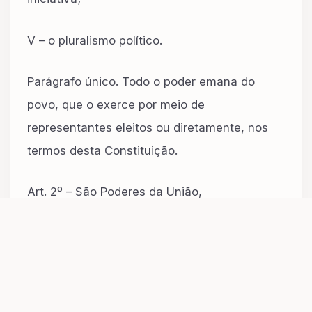
V – o pluralismo político.
Parágrafo único. Todo o poder emana do
povo, que o exerce por meio de
representantes eleitos ou diretamente, nos
termos desta Constituição.
Art. 2º – São Poderes da União,
independentes e harmônicos entre si, o
Legislativo, o Executivo e o Judiciário.
(Fonte: Câmara dos Deputados – Centro de
Documentação e Informação – Acessado em