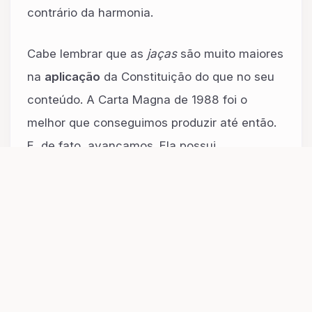
contrário da harmonia.
Cabe lembrar que as
jaças
são muito maiores
na
aplicação
da Constituição do que no seu
conteúdo. A Carta Magna de 1988 foi o
melhor que conseguimos produzir até então.
E, de fato, avançamos. Ela possui,
proporcionalmente, menos falhas no seu
propósito do que na sua execução. A
Constituição é imparcial. Já o Estado — e os
homens que o governam —, muitas vezes,
não o são.
A Alma da Constituição é a Educação da